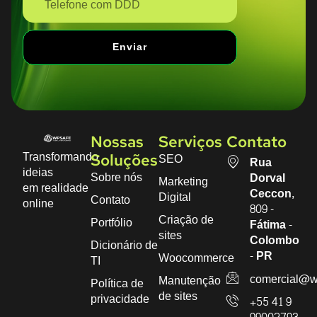
Enviar
Nossas
Serviços
Contato
Transformando
SEO
Soluções
Rua
ideias
Sobre nós
Dorval
Marketing
em realidade
Ceccon,
Digital
Contato
online
809 -
Criação de
Portfólio
Fátima -
sites
Colombo
Dicionário de
- PR
Woocommerce
TI
comercial@w
Manutenção
Política de
de sites
privacidade
+55 41 9