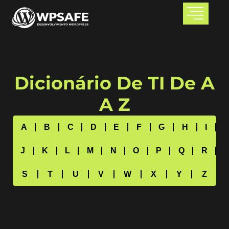
Dicionário De TI De A
A Z
A
B
C
D
E
F
G
H
I
J
K
L
M
N
O
P
Q
R
S
T
U
V
W
X
Y
Z