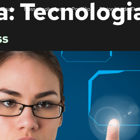
a:
Tecnologi
WPsafe
Nossas soluções
Portfólio
Dicionário de TI
ss